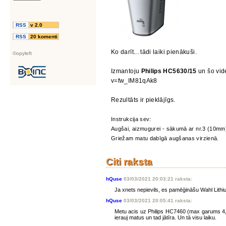
RSS
v 2.0
RSS
20 komenti
Ko darīt... tādi laiki pienākuši.
©opyleft
Izmantoju
Philips HC5630/15
un šo vid
v=fw_IM81qAk8
Rezultāts ir pieklājīgs.
Instrukcija sev:
Augšai, aizmugurei - sākumā ar nr.3 (10mm)
Griežam matu dabīgā augšanas virzienā.
Citi raksta
hQuse
03/03/2021 20:03:21 raksta:
Ja xnets nepievils, es pamēģināšu Wahl Lith
hQuse
03/03/2021 20:05:41 raksta:
Metu acis uz Philips HC7460 (max garums 4,2
ierauj matus un tad jātīra. Un tā visu laiku.