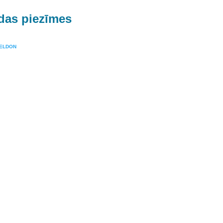
das piezīmes
ELDON