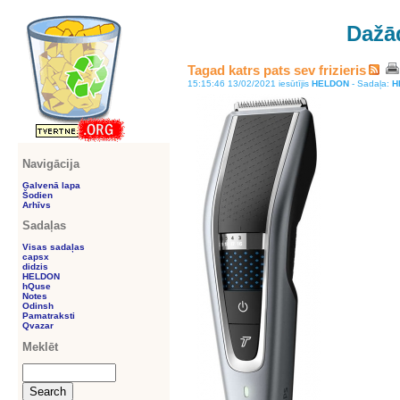
Dažā
Tagad katrs pats sev frizieris
15:15:46 13/02/2021 iesūtījis
HELDON
- Sadaļa:
H
Navigācija
Galvenā lapa
Šodien
Arhīvs
Sadaļas
Visas sadaļas
capsx
didzis
HELDON
hQuse
Notes
Odinsh
Pamatraksti
Qvazar
Meklēt