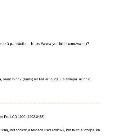
eo kā pamācību - https://www.youtube.com/watch?
, sāniem nr.2 (6mm) un tad arī augšu, aizmuguri ar nr.2.
ium Pro LCD 1902 (1902.0465).
cm), bet sabiedēja Amazon user review-i, kur tauta sūdzējās, ka