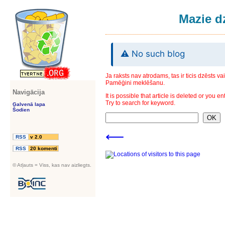
Mazie dz
⚠️
No such blog
Ja raksts nav atrodams, tas ir ticis dzēsts va
Pamēģini meklēšanu.
Navigācija
It is possible that article is deleted or you e
Try to search for keyword.
Galvenā lapa
Šodien
⟵
RSS
v 2.0
RSS
20 komenti
© Atļauts = Viss, kas nav aizliegts.