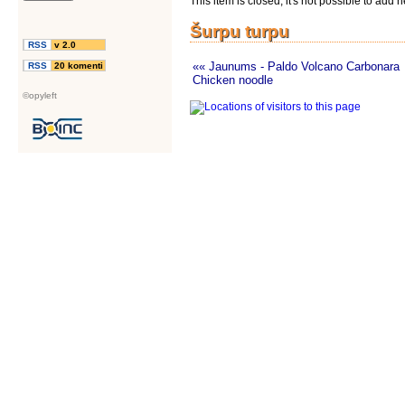
This item is closed, it's not possible to ad
Šurpu turpu
RSS
v 2.0
«« Jaunums - Paldo Volcano Carbonara
RSS
20 komenti
Chicken noodle
©opyleft