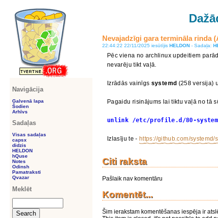
Dažā
Nevajadzīgi gara termināla rinda 
22:44:22 22/11/2025 iesūtījis
HELDON
- Sadaļa:
H
Pēc viena no archlinux updeitiem parād
nevarēju tikt vaļā.
Izrādās vainīgs
systemd
(258 versija)
Navigācija
Galvenā lapa
Pagaidu risinājums lai tiktu vaļā no tā 
Šodien
Arhīvs
unlink /etc/profile.d/80-syste
Sadaļas
Visas sadaļas
Izlasīju te -
https://github.com/systemd
capsx
didzis
HELDON
hQuse
Citi raksta
Notes
Odinsh
Pamatraksti
Qvazar
Pašlaik nav komentāru
Meklēt
Komentēt...
Šim ierakstam komentēšanas iespēja ir atsl